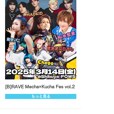
[B]RAVE Mecha×Kucha Fes vol.2
もっと見る